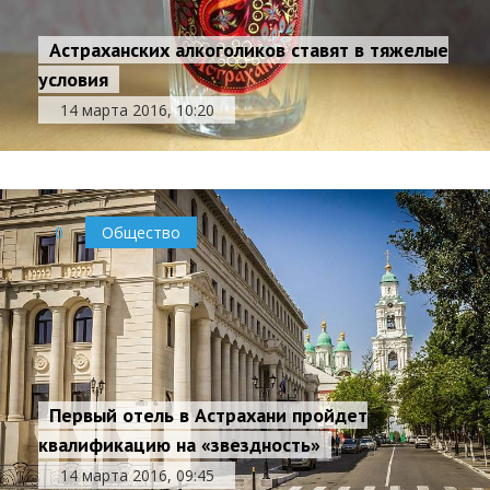
Астраханских алкоголиков ставят в тяжелые
условия
14 марта 2016, 10:20
0
Общество
Первый отель в Астрахани пройдет
квалификацию на «звездность»
14 марта 2016, 09:45