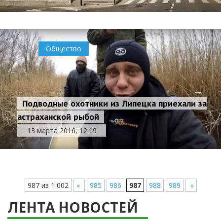
0
Общество
Подводные охотники из Липецка приехали за
астраханской рыбой
13 марта 2016, 12:19
987 из 1 002
«
985
986
987
988
989
»
ЛЕНТА НОВОСТЕЙ