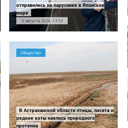
отправились на паруснике в Японское
море
5 августа 2026, 17:13
Общество
В Астраханской области птицы, лисята и
редкие коты наелись природного
протеина