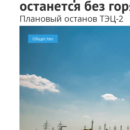
останется без го
Плановый останов ТЭЦ-2
0
Общество