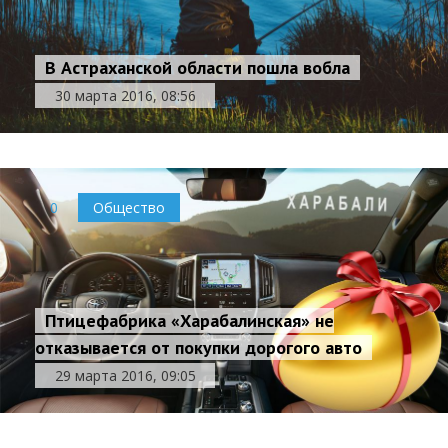
В Астраханской области пошла вобла
30 марта 2016, 08:56
0
Общество
Птицефабрика «Харабалинская» не
отказывается от покупки дорогого авто
29 марта 2016, 09:05