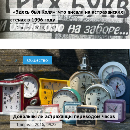
«Здесь был Коля»: что писали на астраханских
стенах в 1996 году
2 апреля 2016, 11:05
0
Общество
Довольны ли астраханцы переводом часов
1 апреля 2016, 09:23