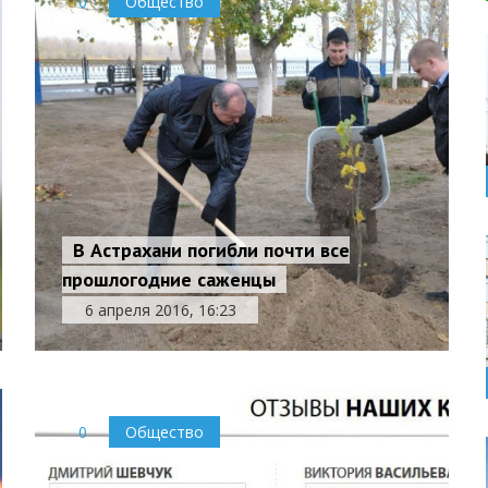
0
Общество
В Астрахани погибли почти все
прошлогодние саженцы
6 апреля 2016, 16:23
0
Общество