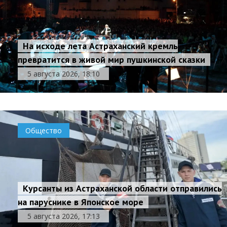
На исходе лета Астраханский кремль
превратится в живой мир пушкинской сказки
5 августа 2026, 18:10
Общество
Курсанты из Астраханской области отправились
на паруснике в Японское море
5 августа 2026, 17:13