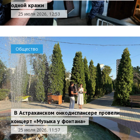
одной кражи
25 июля 2026, 12:53
Общество
В Астраханском онкодиспансере провели
концерт «Музыка у фонтана»
25 июля 2026, 11:57