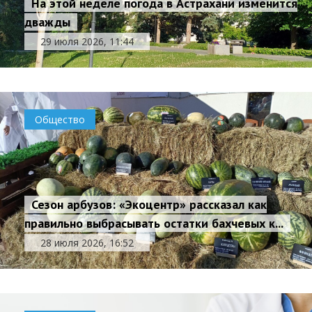
На этой неделе погода в Астрахани изменится
дважды
29 июля 2026, 11:44
Общество
Сезон арбузов: «Экоцентр» рассказал как
правильно выбрасывать остатки бахчевых к...
28 июля 2026, 16:52