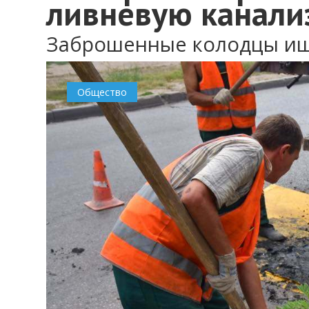
ливневую канал
Заброшенные колодцы ищ
0
Общество