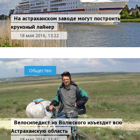
На астраханском заводе могут построить
круизный лайнер
18 мая 2016, 13:22
0
Общество
Велосипедист из Волжского изъездит всю
Астраханскую область
18 мая 2016, 11:41