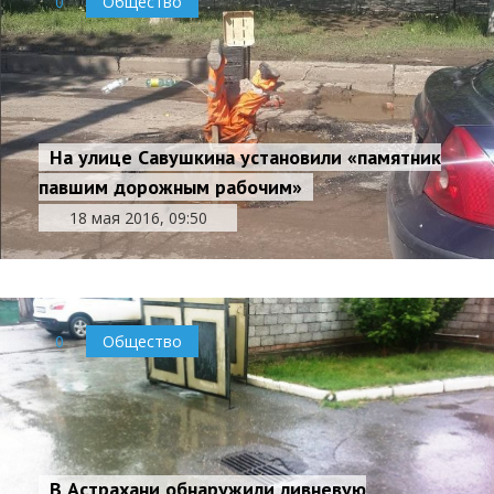
0
Общество
На улице Савушкина установили «памятник
павшим дорожным рабочим»
18 мая 2016, 09:50
0
Общество
В Астрахани обнаружили ливневую