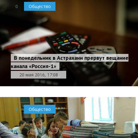
0
Общество
В понедельник в Астрахани прервут вещание
канала «Россия-1»
20 мая 2016, 17:08
0
Общество