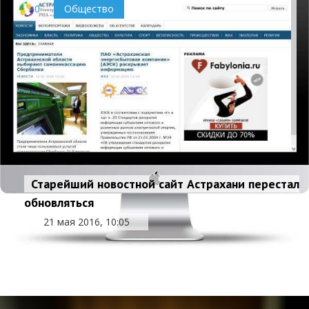
0
Общество
Старейший новостной сайт Астрахани перестал
обновляться
В Астрахани почти в два раза возросло число
21 мая 2016, 10:05
укусов клещами
20 мая 2016, 17:34
0
Общество