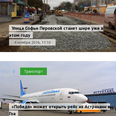
Улица Софьи Перовской станет шире уже в
этом году
4 ноября 2016, 11:10
0
Транспорт
«Победа» может открыть рейс из Астрахани в
Гоа