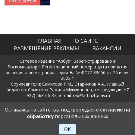
Происшествия
ГЛАВНАЯ
О САЙТЕ
РАЗМЕЩЕНИЕ РЕКЛАМЫ
ВАКАНСИИ
Сетевое издание "Арбуз". Зарегистрировано в
Роскомнадзоре. Регистрационный номер и дата принятия
решения о регистрации: серия Эл № ФС77-83656 от 26 июля
2022 г.
Соучредители: Самихова Р.М., Старичков А.А., главный
редактор: Самихова Рамиля Мукминовна, тел.редакции: +7
(927) 568-66-37, e-mail: red@arbuztoday.ru
Политика в отношении обработки и защиты персональных
Оставаясь на сайте, вы подтверждаете
согласие на
данных
обработку
персональных данных
18+
ОК