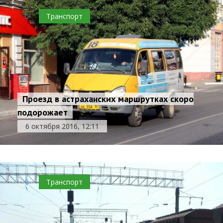
0
Транспорт
Проезд в астраханских маршрутках скоро
подорожает
6 октября 2016, 12:11
0
Транспорт