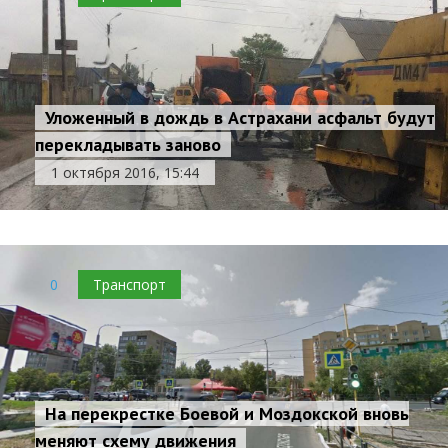
Уложенный в дождь в Астрахани асфальт будут
перекладывать заново
1 октября 2016, 15:44
0
Транспорт
На перекрестке Боевой и Моздокской вновь
меняют схему движения