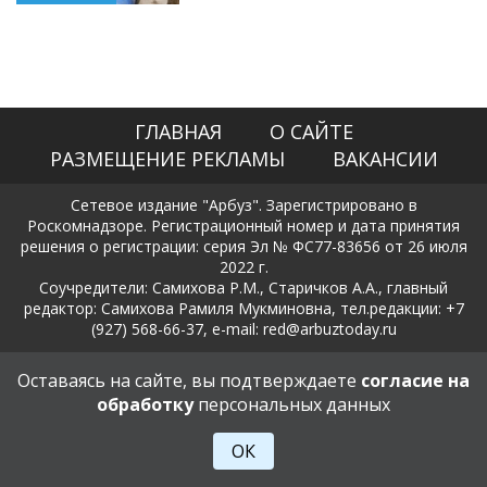
ГЛАВНАЯ
О САЙТЕ
РАЗМЕЩЕНИЕ РЕКЛАМЫ
ВАКАНСИИ
Сетевое издание "Арбуз". Зарегистрировано в
Роскомнадзоре. Регистрационный номер и дата принятия
решения о регистрации: серия Эл № ФС77-83656 от 26 июля
2022 г.
Соучредители: Самихова Р.М., Старичков А.А., главный
редактор: Самихова Рамиля Мукминовна, тел.редакции: +7
(927) 568-66-37, e-mail: red@arbuztoday.ru
Политика в отношении обработки и защиты персональных
Оставаясь на сайте, вы подтверждаете
согласие на
данных
обработку
персональных данных
18+
ОК