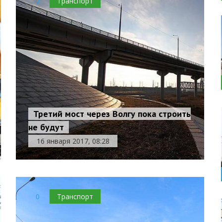
0
Транспорт
Третий мост через Волгу пока строить
не будут
16 января 2017, 08:28
0
Транспорт