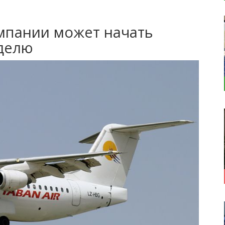
мпании может начать
еделю