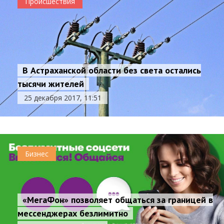
Происшествия
В Астраханской области без света остались
тысячи жителей
25 декабря 2017, 11:51
Бизнес
«МегаФон» позволяет общаться за границей в
мессенджерах безлимитно
Астраханец продавал поддельные полисы