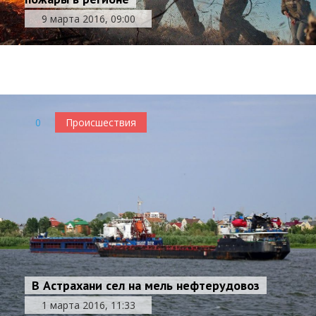
Трезвых водителей в Астрахани обвиняют в
9 марта 2016, 09:00
употреблении алкоголя
3 марта 2016, 15:35
0
Происшествия
0
Происшествия
В Астрахани сел на мель нефтерудовоз
1 марта 2016, 11:33