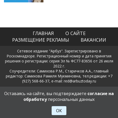
ГЛАВНАЯ
О САЙТЕ
РАЗМЕЩЕНИЕ РЕКЛАМЫ
ВАКАНСИИ
Сетевое издание "Арбуз". Зарегистрировано в
Роскомнадзоре. Регистрационный номер и дата принятия
решения о регистрации: серия Эл № ФС77-83656 от 26 июля
2022 г.
Соучредители: Самихова Р.М., Старичков А.А., главный
редактор: Самихова Рамиля Мукминовна, тел.редакции: +7
(927) 568-66-37, e-mail: red@arbuztoday.ru
Политика в отношении обработки и защиты персональных
Оставаясь на сайте, вы подтверждаете
согласие на
данных
обработку
персональных данных
18+
ОК