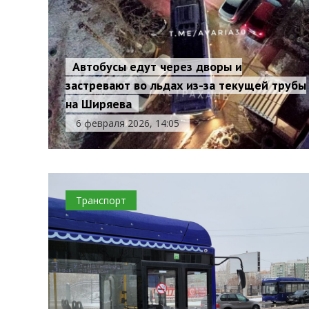
Автобусы едут через дворы и
застревают во льдах из-за текущей трубы
на Ширяева
6 февраля 2026, 14:05
Транспорт