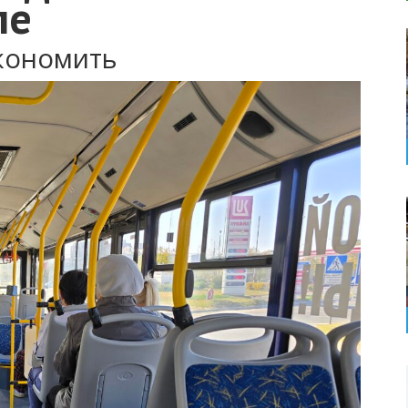
ле
кономить