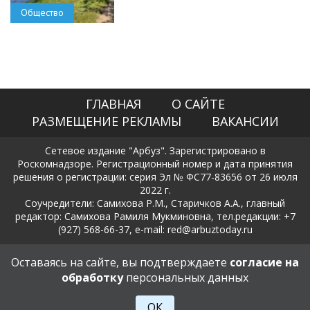
Общество
ГЛАВНАЯ
О САЙТЕ
РАЗМЕЩЕНИЕ РЕКЛАМЫ
ВАКАНСИИ
Сетевое издание "Арбуз". Зарегистрировано в
Роскомнадзоре. Регистрационный номер и дата принятия
решения о регистрации: серия Эл № ФС77-83656 от 26 июля
2022 г.
Соучредители: Самихова Р.М., Старичков А.А., главный
редактор: Самихова Рамиля Мукминовна, тел.редакции: +7
(927) 568-66-37, e-mail: red@arbuztoday.ru
Политика в отношении обработки и защиты персональных
Оставаясь на сайте, вы подтверждаете
согласие на
данных
обработку
персональных данных
18+
ОК