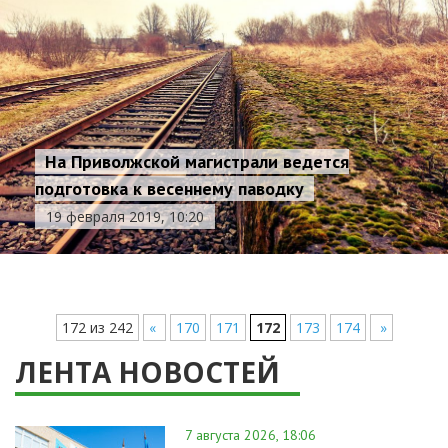
На Приволжской магистрали ведется
подготовка к весеннему паводку
19 февраля 2019, 10:20
172 из 242
«
170
171
172
173
174
»
ЛЕНТА НОВОСТЕЙ
7 августа 2026, 18:06