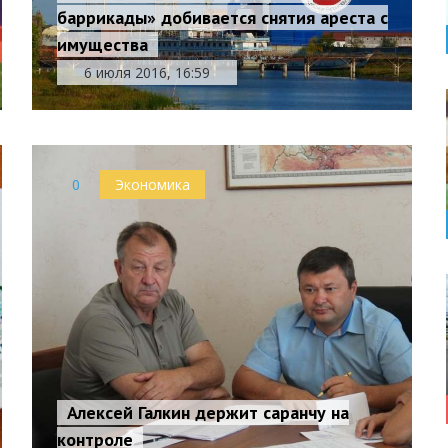
баррикады» добивается снятия ареста с
имущества
6 июля 2016, 16:59
0
Экономика
Алексей Галкин держит саранчу на
контроле