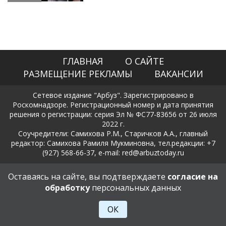
ГЛАВНАЯ
О САЙТЕ
РАЗМЕЩЕНИЕ РЕКЛАМЫ
ВАКАНСИИ
Сетевое издание "Арбуз". Зарегистрировано в
Роскомнадзоре. Регистрационный номер и дата принятия
решения о регистрации: серия Эл № ФС77-83656 от 26 июля
2022 г.
Соучредители: Самихова Р.М., Старичков А.А., главный
редактор: Самихова Рамиля Мукминовна, тел.редакции: +7
(927) 568-66-37, e-mail: red@arbuztoday.ru
Политика в отношении обработки и защиты персональных
Оставаясь на сайте, вы подтверждаете
согласие на
данных
обработку
персональных данных
18+
ОК