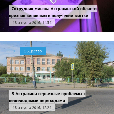
Сотрудник минэка Астраханской области
признан виновным в получении взятки
18 августа 2016, 14:54
0
Общество
В Астрахани серьезные проблемы с
пешеходными переходами
18 августа 2016, 12:24