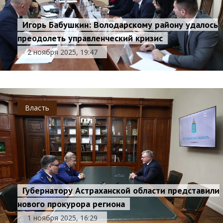
Игорь Бабушкин: Володарскому району удалось
преодолеть управленческий кризис
2 ноября 2025, 19:47
Власть
Губернатору Астраханской области представили
нового прокурора региона
1 ноября 2025, 16:29