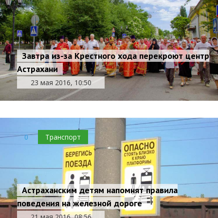
Завтра из-за Крестного хода перекроют центр
Астрахани
23 мая 2016, 10:50
0
Транспорт
Астраханским детям напомнят правила
поведения на железной дороге
21 мая 2016, 08:56