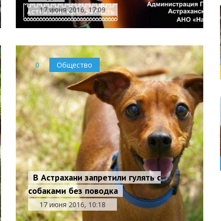
17 июня 2016, 17:09
0
Общество
В Астрахани запретили гулять с
собаками без поводка
17 июня 2016, 10:18