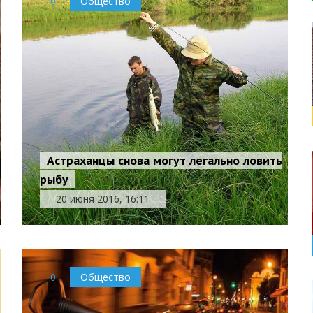
0
Общество
Астраханцы снова могут легально ловить
рыбу
20 июня 2016, 16:11
0
Общество