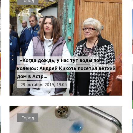
Город
«Когда дождь, у нас тут воды по
колено»: Андрей Кикоть посетил ветхий
дом в Астр...
29 октября 2019, 19:05
Город