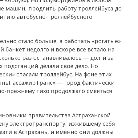
 «Арбуз»). Но Полумордвинов в любом
е машин, продлить работу троллейбуса до
витию автобусно-троллейбусного
ельно стало больше, а работать «рогатые»
й банкет недолго и вскоре все встало на
сколько раз останавливалось — долги за
 подстанций делали свое дело. Но
ски» спасали троллейбус. На фоне этих
ханьПассажирТранс» — город фактически
 по-прежнему тихо продолжало смеяться
новники правительства Астраханской
мену электротранспорту, изжившему себя
езти в Астрахань, и именно они должны