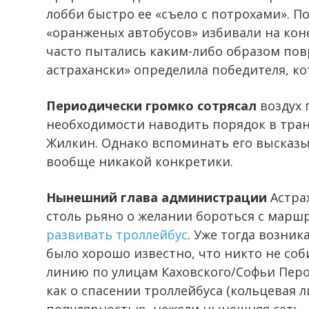
лобби быстро ее «съело с потрохами». П
«оранженых автобусов» избивали на коне
часто пытались каким-либо образом пов
астрахански» определила победителя, ко
Периодически громко сотрясал
воздух 
необходимости наводить порядок в тран
Жилкин. Однако вспоминать его высказы
вообще никакой конкретики.
Нынешний глава администрации
Астра
столь рьяно о желании бороться с маршр
развивать троллейбус
. Уже тогда возни
было хорошо известно, что никто не со
линию по улицам Каховского/Софьи Перо
как о спасении троллейбуса (кольцевая 