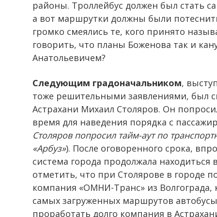
районы. Троллейбус должен был стать с
а вот маршрутки должны были потеснитьс
громко смеялись те, кого принято назы
говорить, что планы Боженова так и кан
Анатольевичем?
Следующим градоначальником
, высту
тоже решительными заявлениями, был с
Астрахани Михаил Столяров. Он попросил
время для наведения порядка с пассажи
Столяров попросил тайм-аут по транспорт
«Арбуз»
). После оговоренного срока, вп
система города продолжала находиться в
отметить, что при Столярове в городе 
компания «ОМНИ-Транс» из Волгограда, 
самых загруженных маршрутов автобусы 
проработать долго компания в Астрахан