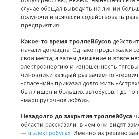
популярностью, нежели нынешняя сеть —
случае обещал выводить на линии больш
полуночи и всячески содействовать раз
предприятия.
Какое-то время троллейбусов
действит
начали допоздна. Однако продолжался се
свои места, а затем движение и вовсе не
электроэнергию и изношенность тяговых
чиновники каждый раз зачем-то «героиче
«спасений» приказал долго жить «Астра
был лишен и больших автобусов. Где-то
«маршруточное лобби».
Незадолго до закрытия троллейбуса
чи
области рассказали, в чем они видят за
—
в электробусах
. Именно их решено зав