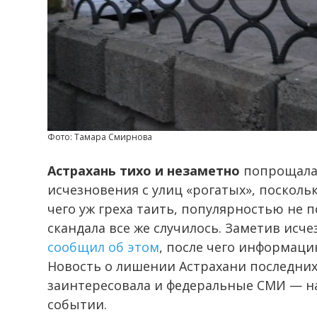
Фото: Тамара Смирнова
Астрахань тихо и незаметно
попрощалас
исчезновения с улиц «рогатых», посколь
чего уж греха таить, популярностью не 
скандала все же случилось. Заметив исч
сообщил об этом
, после чего информаци
Новость о лишении Астрахани последних
заинтересовала и федеральные СМИ — н
событии.