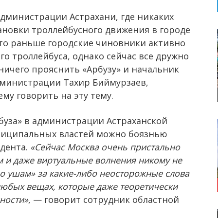
дминистрации Астрахани, где никаких
ановки троллейбусного движения в городе
что раньше городские чиновники активно
го троллейбуса, однако сейчас все дружно
 ничего прояснить «Арбузу» и начальник
дминистрации Тахир Биймурзаев,
му говорить на эту тему.
буза» в администрации Астраханской
униципальных властей можно боязнью
идента.
«Сейчас Москва очень пристально
 и даже виртуальные волнения никому не
по ушам» за какие-либо неосторожные слова
любых вещах, которые даже теоретически
ности»
, — говорит сотрудник областной