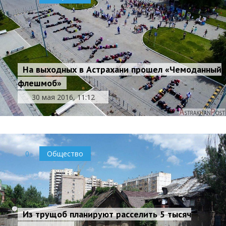
На выходных в Астрахани прошел «Чемоданный
флешмоб»
30 мая 2016, 11:12
0
Общество
Из трущоб планируют расселить 5 тысяч