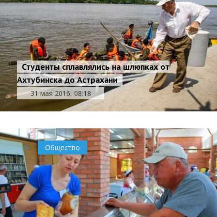
Студенты сплавлялись на шлюпках от
Ахтубинска до Астрахани
31 мая 2016, 08:18
0
Общество