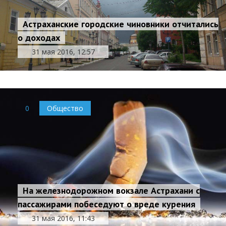
Астраханские городские чиновники отчитались
о доходах
31 мая 2016, 12:57
0
Общество
На железнодорожном вокзале Астрахани с
пассажирами побеседуют о вреде курения
31 мая 2016, 11:43