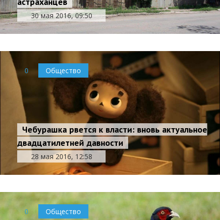
астраханцев
30 мая 2016, 09:50
0
Общество
Чебурашка рвется к власти: вновь актуальное
двадцатилетней давности
28 мая 2016, 12:58
0
Общество