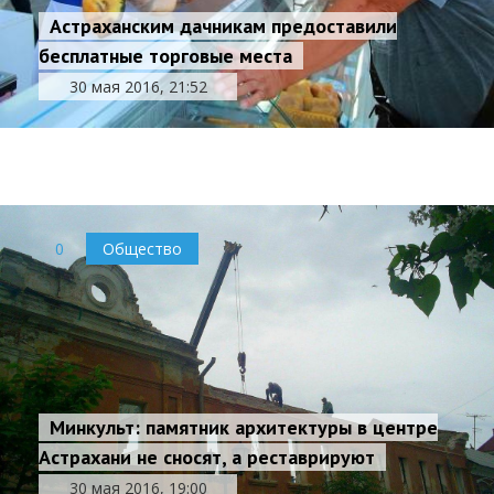
Астраханским дачникам предоставили
бесплатные торговые места
В Астраханской области готовятся к вспышке
30 мая 2016, 21:52
Крымской геморрагической лихорадки
30 мая 2016, 20:49
0
Общество
0
Общество
Минкульт: памятник архитектуры в центре
Астрахани не сносят, а реставрируют
30 мая 2016, 19:00