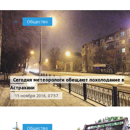
0
Общество
Сегодня метеорологи обещают похолодание в
Астрахани
15 ноября 2016, 07:57
0
Общество