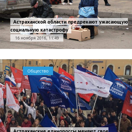
Астраханской области предрекают ужасающую
социальную катастрофу
16 ноября 2016, 11:49
0
Общество
Астраханские единороссы меняют свое