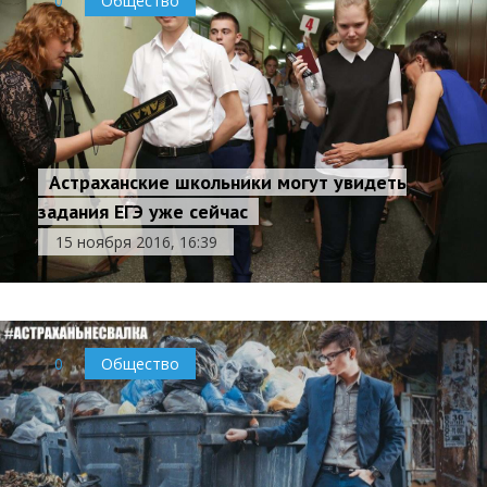
0
Общество
Астраханские школьники могут увидеть
задания ЕГЭ уже сейчас
15 ноября 2016, 16:39
0
Общество