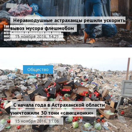
Неравнодушные астраханцы решили ускорить
вывоз мусора флешмобом
15 ноября 2016, 14:21
0
Общество
С начала года в Астраханской области
уничтожили 30 тонн «санкционки»
15 ноября 2016, 11:06