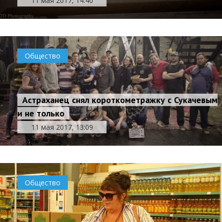
11 мая 2017, 14:40
Общество
Астраханец снял короткометражку с Сукачевым
и не только
11 мая 2017, 13:09
Общество