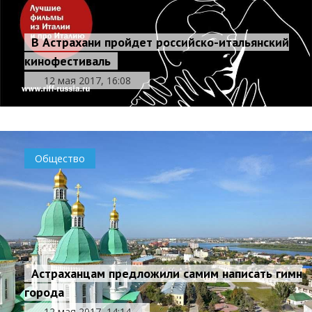
В Астрахани пройдет российско-итальянский
кинофестиваль
12 мая 2017, 16:08
Общество
Астраханцам предложили самим написать гимн
города
12 мая 2017, 14:14