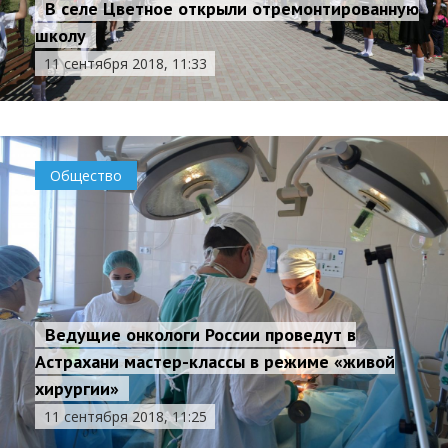
В селе Цветное открыли отремонтированную
школу
11 сентября 2018, 11:33
Общество
Ведущие онкологи России проведут в
Астрахани мастер-классы в режиме «живой
хирургии»
11 сентября 2018, 11:25