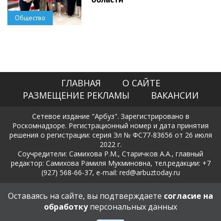
Общество
ГЛАВНАЯ
О САЙТЕ
РАЗМЕЩЕНИЕ РЕКЛАМЫ
ВАКАНСИИ
Сетевое издание "Арбуз". Зарегистрировано в
Роскомнадзоре. Регистрационный номер и дата принятия
решения о регистрации: серия Эл № ФС77-83656 от 26 июля
2022 г.
Соучредители: Самихова Р.М., Старичков А.А., главный
редактор: Самихова Рамиля Мукминовна, тел.редакции: +7
(927) 568-66-37, e-mail: red@arbuztoday.ru
Политика в отношении обработки и защиты персональных
Оставаясь на сайте, вы подтверждаете
согласие на
данных
обработку
персональных данных
18+