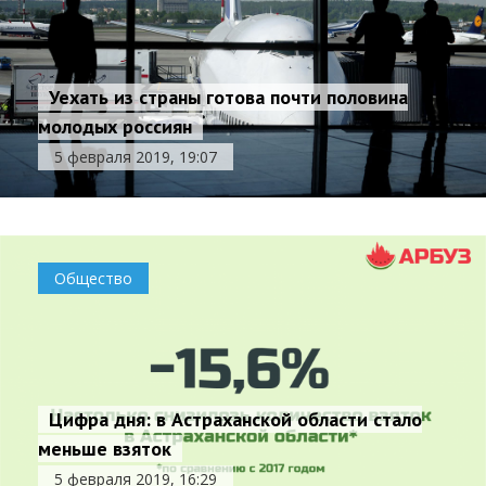
Уехать из страны готова почти половина
молодых россиян
5 февраля 2019, 19:07
Общество
Цифра дня: в Астраханской области стало
меньше взяток
Главу астраханского сельсовета подозревают в
5 февраля 2019, 16:29