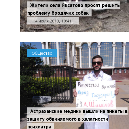
Жители села Яксатово просят решить
проблему бродячих собак
4 июля 2019, 10:41
Общество
Астраханские медики вышли на пикеты в
защиту обвиняемого в халатности
психиатра