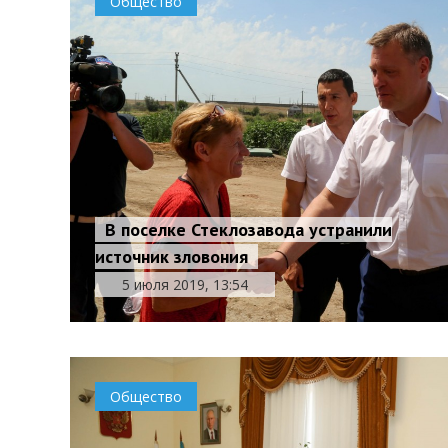
Общество
В поселке Стеклозавода устранили
источник зловония
5 июля 2019, 13:54
Общество