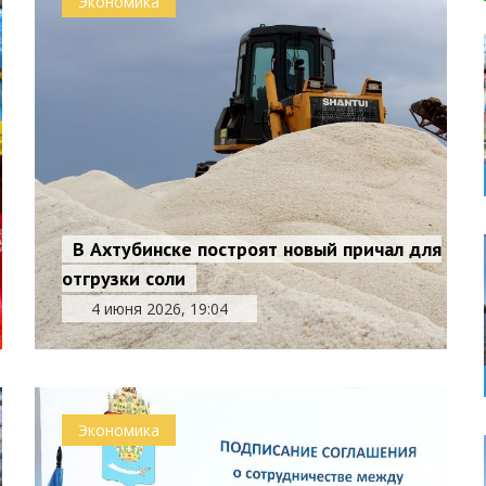
Экономика
В Ахтубинске построят новый причал для
отгрузки соли
4 июня 2026, 19:04
Экономика