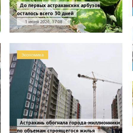
До первых астраханских арбузов
осталось всего 30 дней
1 июня 2026, 17:08
Экономика
Астрахань обогнала города-миллионники
по объемам строящегося жилья