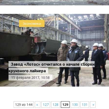
0
Экономика
Завод «Лотос» отчитался о начале сборки
круизного лайнера
15 февраля 2017, 10:58
129 из 144
«
127
128
129
130
131
»