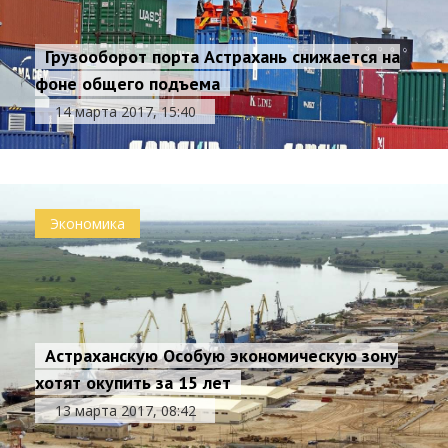
Грузооборот порта Астрахань снижается на
фоне общего подъема
14 марта 2017, 15:40
Экономика
Астраханскую Особую экономическую зону
хотят окупить за 15 лет
13 марта 2017, 08:42