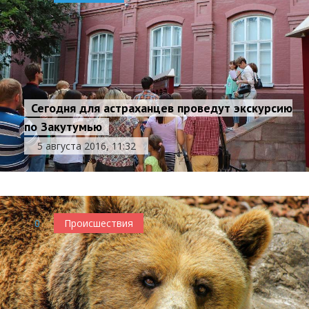
Сегодня для астраханцев проведут экскурсию
по Закутумью
5 августа 2016, 11:32
0
Происшествия