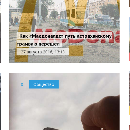
Как «Макдоналдс» путь астраханскому
трамваю перешел
27 августа 2016, 13:13
0
Общество