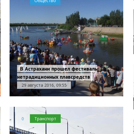
0
Общество
В Астрахани прошел фестиваль
нетрадиционных плавсредств
29 августа 2016, 09:55
0
Транспорт