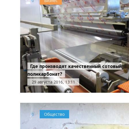
0
Бизнес
Где производят качественный сотовый
поликарбонат?
29 августа 2016, 13:11
0
Общество