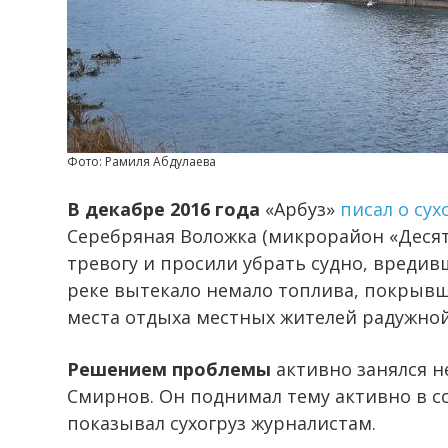
Фото: Рамиля Абдулаева
В декабре 2016 года
«Арбуз»
писал о сух
Серебряная Воложка (микрорайон «Десят
тревогу и просили убрать судно, вредивш
реке вытекало немало топлива, покрывш
места отдыха местных жителей радужной
Решением проблемы
активно занялся 
Смирнов. Он поднимал тему активно в с
показывал сухогруз журналистам.