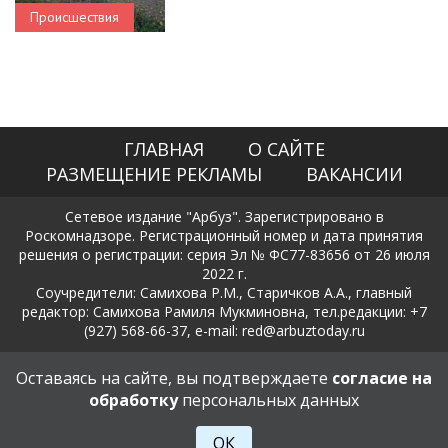
Происшествия
ГЛАВНАЯ
О САЙТЕ
РАЗМЕЩЕНИЕ РЕКЛАМЫ
ВАКАНСИИ
Сетевое издание "Арбуз". Зарегистрировано в
Роскомнадзоре. Регистрационный номер и дата принятия
решения о регистрации: серия Эл № ФС77-83656 от 26 июля
2022 г.
Соучредители: Самихова Р.М., Старичков А.А., главный
редактор: Самихова Рамиля Мукминовна, тел.редакции: +7
(927) 568-66-37, e-mail: red@arbuztoday.ru
Политика в отношении обработки и защиты персональных
Оставаясь на сайте, вы подтверждаете
согласие на
данных
обработку
персональных данных
18+
ОК