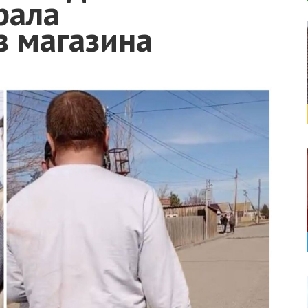
рала
з магазина