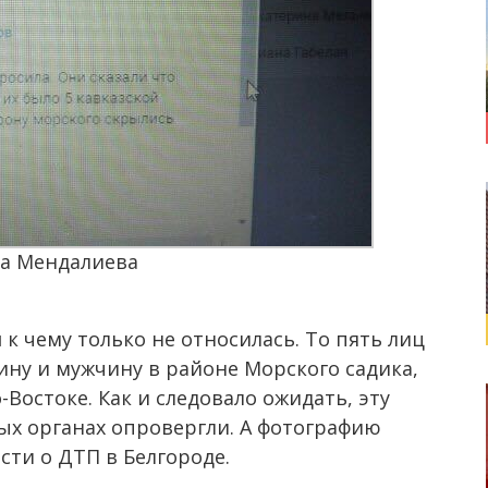
на Мендалиева
я
к чему только не относилась. То пять лиц
ну и мужчину в районе Морского садика,
Востоке. Как и следовало ожидать, эту
х органах опровергли. А фотографию
сти о ДТП в Белгороде.