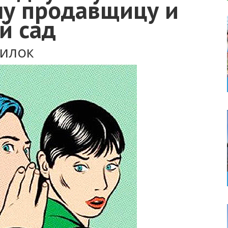
ну продавщицу и
й сад
шилок