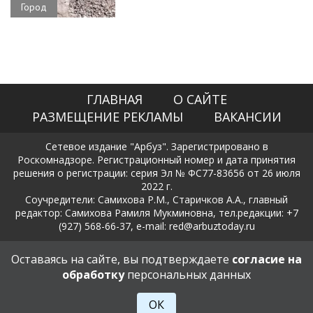
Город
ГЛАВНАЯ
О САЙТЕ
РАЗМЕЩЕНИЕ РЕКЛАМЫ
ВАКАНСИИ
Сетевое издание "Арбуз". Зарегистрировано в
Роскомнадзоре. Регистрационный номер и дата принятия
решения о регистрации: серия Эл № ФС77-83656 от 26 июля
2022 г.
Соучредители: Самихова Р.М., Старичков А.А., главный
редактор: Самихова Рамиля Мукминовна, тел.редакции: +7
(927) 568-66-37, e-mail: red@arbuztoday.ru
Политика в отношении обработки и защиты персональных
Оставаясь на сайте, вы подтверждаете
согласие на
данных
обработку
персональных данных
18+
ОК