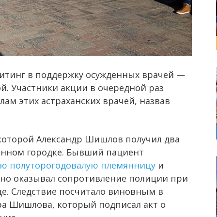
итинг в поддержку осужденных врачей —
. Участники акции в очередной раз
лам этих астраханских врачей, назвав
 которой Александр Шишлов получил два
оенном городке. Бывший пациент
ою полуторогодовалую племянницу
и
ивно оказывал сопротивление полиции при
це. Следствие посчитало виновным в
ра Шишлова, который подписал акт о