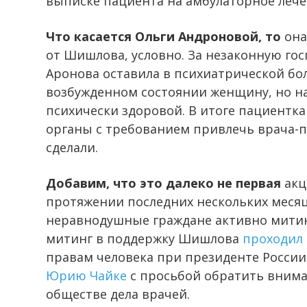
выписке пациента на амбулаторное лече
Что касается Ольги Андроновой, то
она
от Шишлова, условно. За незаконную гос
Аронова оставила в психиатрической бо
возбужденном состоянии женщину, но н
психически здоровой. В итоге пациентк
органы с требованием привлечь врача-п
сделали.
Добавим, что это далеко не первая
акц
протяжении последних нескольких меся
неравнодушные граждане активно митин
митинг в поддержку Шишлова
проходил 
правам человека при президенте Росси
Юрию Чайке
с просьбой обратить внима
обществе дела врачей.