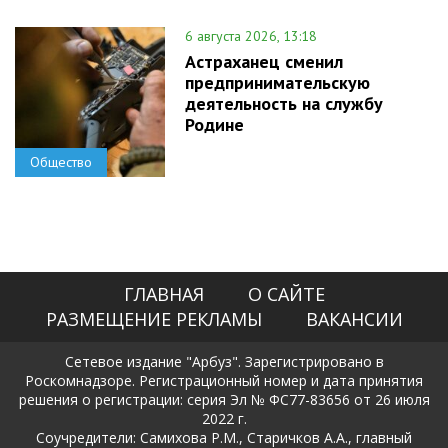
6 августа 2026, 13:18
Астраханец сменил
предпринимательскую
деятельность на службу
Родине
Общество
ГЛАВНАЯ
О САЙТЕ
РАЗМЕЩЕНИЕ РЕКЛАМЫ
ВАКАНСИИ
Сетевое издание "Арбуз". Зарегистрировано в
Роскомнадзоре. Регистрационный номер и дата принятия
решения о регистрации: серия Эл № ФС77-83656 от 26 июля
2022 г.
Соучредители: Самихова Р.М., Старичков А.А., главный