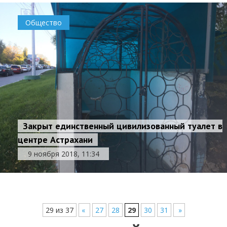
Общество
Закрыт единственный цивилизованный туалет в
центре Астрахани
9 ноября 2018, 11:34
29 из 37
«
27
28
29
30
31
»