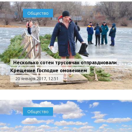
0
Общество
Несколько сотен трусовчан отпраздновали
Крещение Господне омовением
20 января 2017, 12:51
0
Общество