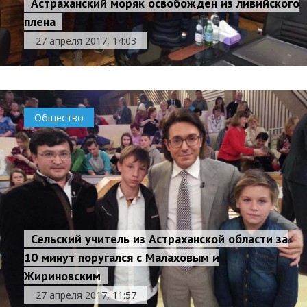
Астраханский моряк освобожден из ливийского
плена
27 апреля 2017, 14:03
Общество
Сельский учитель из Астраханской области за
10 минут поругался с Малаховым и
Жириновским
27 апреля 2017, 11:57