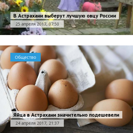
В Астрахани выберут лучшую овцу России
25 апреля 2017, 07:50
Общество
Яйца в Астрахани значительно подешевели
24 апреля 2017, 21:37
Астрахань поборется за 9 000 деревьев